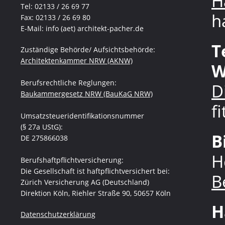
H
Tel: 02133 / 26 69 77
h
Fax: 02133 / 26 69 80
E-Mail: info (aet) architekt-pacher.de
T
Zuständige Behörde/ Aufsichtsbehörde:
Architektenkammer NRW (AKNW)
W
Berufsrechtliche Reglungen:
D
Baukammergesetz NRW (BauKaG NRW)
f
Umsatzsteueridentifikationsnummer
(§ 27a UStG):
B
DE 275866038
H
Berufshaftpflichtversicherung:
Die Gesellschaft ist haftpflichtversichert bei:
B
Zürich Versicherung AG (Deutschland)
Direktion Köln, Riehler Straße 90, 50657 Köln
H
Datenschutzerklärung